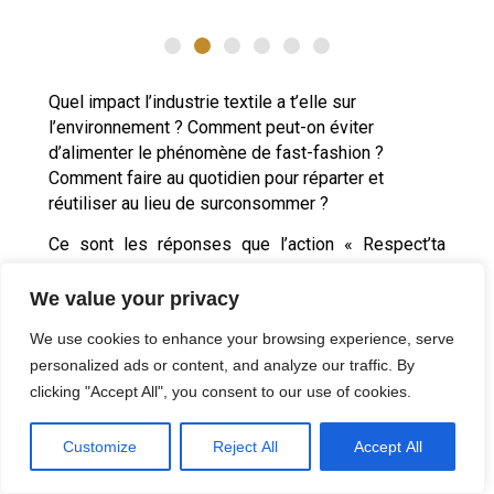
Qu
el impact l’industrie textile a t’elle sur
l’environnement ? Comment peut-on éviter
d’alimenter le phénomène de fast-fashion ?
Comment faire au quotidien pour réparter et
réutiliser au lieu de surconsommer ?
Ce sont les réponses que l’action « Respect’ta
chaussette » a souhaité répondre en créant le 20
novembre 2022, tout un programme sur l’
envers
We value your privacy
du textile, afin de mieux consommer à notre
We use cookies to enhance your browsing experience, serve
échelle.
personalized ads or content, and analyze our traffic. By
Le temps de cette journée à la Maison de Quartier
clicking "Accept All", you consent to our use of cookies.
ACA à Angers, les visiteurs ont pu découvrir des
ateliers, des conférences, des expositions et une
Customize
Reject All
Accept All
collecte de linge de maison.