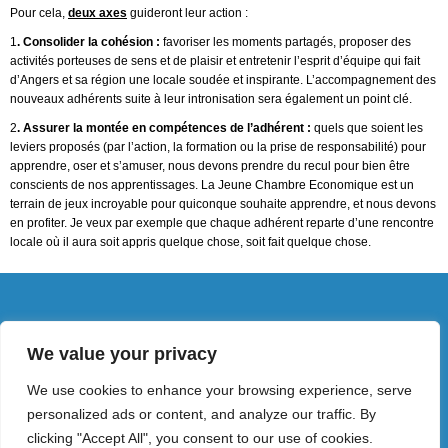
Pour cela,
deux axes
guideront leur action :
1
. Consolider la cohésion :
favoriser les moments partagés, proposer des
activités porteuses de sens et de plaisir et entretenir l’esprit d’équipe qui fait
d’Angers et sa région une locale soudée et inspirante. L’accompagnement des
nouveaux adhérents suite à leur intronisation sera également un point clé.
2
. Assurer la montée en compétences de l’adhérent :
quels que soient les
leviers proposés (par l’action, la formation ou la prise de responsabilité) pour
apprendre, oser et s’amuser, nous devons prendre du recul pour bien être
conscients de nos apprentissages. La Jeune Chambre Economique est un
terrain de jeux incroyable pour quiconque souhaite apprendre, et nous devons
en profiter. Je veux par exemple que chaque adhérent reparte d’une rencontre
locale où il aura soit appris quelque chose, soit fait quelque chose.
Copyright ©2025 ²- Jeune Chambre Économique
We value your privacy
d'Angers et sa région. Tous droits réservés |
CGU
• Mentions légales
We use cookies to enhance your browsing experience, serve
personalized ads or content, and analyze our traffic. By
clicking "Accept All", you consent to our use of cookies.