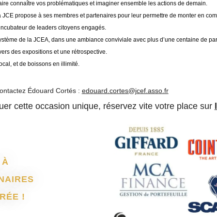
aire connaître vos problématiques et imaginer ensemble les actions de demain.
 JCE propose à ses membres et partenaires pour leur permettre de monter en compét
n incubateur de leaders citoyens engagés.
ystème de la JCEA, dans une
ambiance conviviale avec plus d’une centaine de par
vers des expositions et une rétrospective.
ocal, et de boissons en illimité.
contactez Édouard Cortés :
edouard.cortes@jcef.asso.fr
er cette occasion unique, réservez vite votre place sur
 À
NAIRES
RÉE !