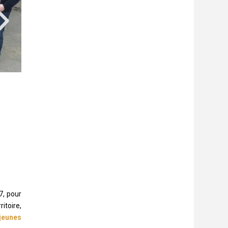
7, pour
itoire,
jeunes