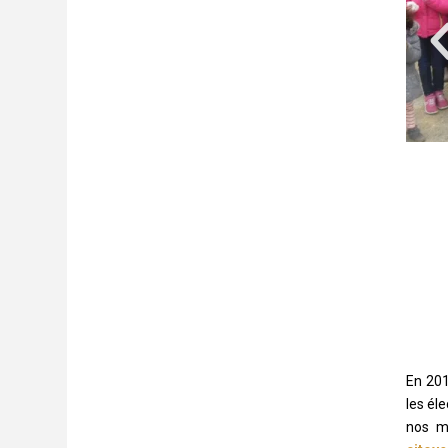
En 201
les él
nos m