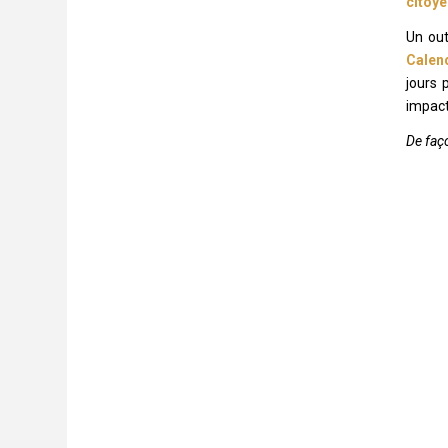
citoye
Un out
Calend
jours 
impact 
De faç