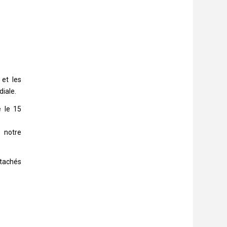
 et les
diale.
 le 15
 notre
ttachés