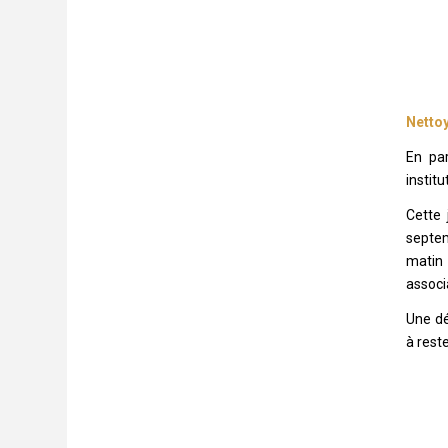
Nettoy
En par
instit
Cette
septe
matin
associ
Une dé
à reste