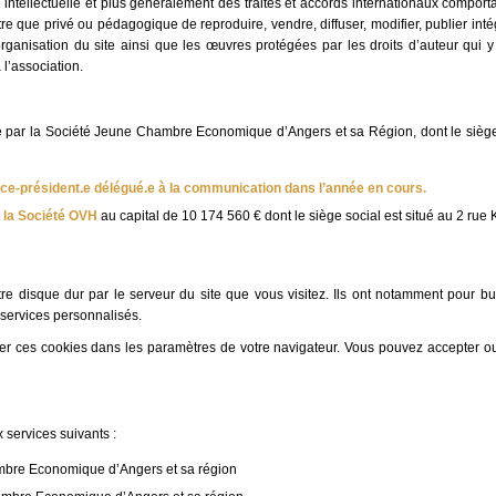
intellectuelle et plus généralement des traités et accords internationaux comporta
autre que privé ou pédagogique de reproduire, vendre, diffuser, modifier, publier i
rganisation du site ainsi que les œuvres protégées par les droits d’auteur qui y fi
l’association.
 par la Société Jeune Chambre Economique d’Angers et sa Région, dont le siè
vice-président.e délégué.e à la communication dans l’année en cours.
:
la Société OVH
au capital de 10 174 560 € dont le siège social est situé au 2 ru
e disque dur par le serveur du site que vous visitez. Ils ont notamment pour but 
 services personnalisés.
er ces cookies dans les paramètres de votre navigateur. Vous pouvez accepter ou 
x services suivants :
ambre Economique d’Angers et sa région