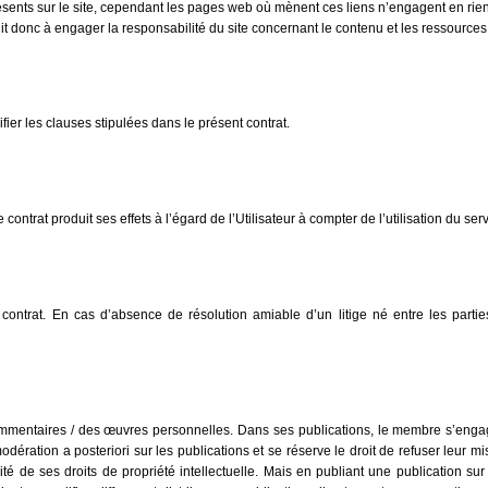
sents sur le site, cependant les pages web où mènent ces liens n’engagent en rie
erdit donc à engager la responsabilité du site concernant le contenu et les ressources 
fier les clauses stipulées dans le présent contrat.
ontrat produit ses effets à l’égard de l’Utilisateur à compter de l’utilisation du serv
 contrat. En cas d’absence de résolution amiable d’un litige né entre les parties
mentaires / des œuvres personnelles. Dans ses publications, le membre s’engage 
dération a posteriori sur les publications et se réserve le droit de refuser leur mi
té de ses droits de propriété intellectuelle. Mais en publiant une publication sur le