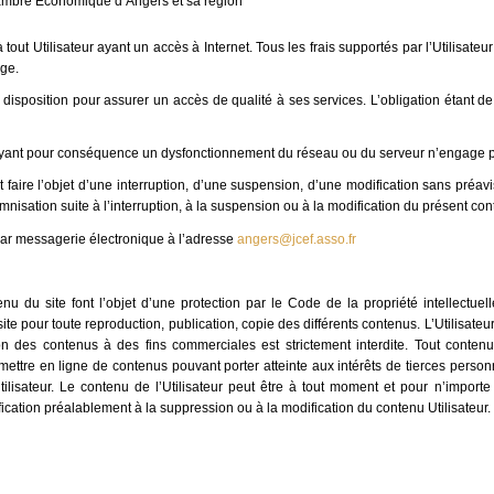
Chambre Economique d’Angers et sa région
à tout Utilisateur ayant un accès à Internet. Tous les frais supportés par l’Utilisate
rge.
isposition pour assurer un accès de qualité à ses services. L’obligation étant d
yant pour conséquence un dysfonctionnement du réseau ou du serveur n’engage p
 faire l’objet d’une interruption, d’une suspension, d’une modification sans préa
nisation suite à l’interruption, à la suspension ou à la modification du présent cont
te par messagerie électronique à l’adresse
angers@jcef.asso.fr
u du site font l’objet d’une protection par le Code de la propriété intellectuelle
u site pour toute reproduction, publication, copie des différents contenus. L’Utilisat
on des contenus à des fins commerciales est strictement interdite. Tout contenu
 mettre en ligne de contenus pouvant porter atteinte aux intérêts de tierces person
tilisateur. Le contenu de l’Utilisateur peut être à tout moment et pour n’import
tification préalablement à la suppression ou à la modification du contenu Utilisateur.