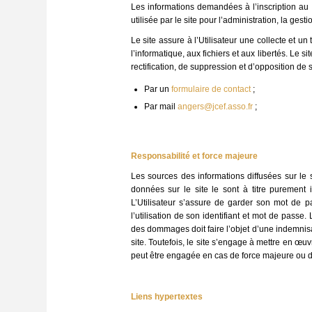
Les informations demandées à l’inscription au si
utilisée par le site pour l’administration, la gest
Le site assure à l’Utilisateur une collecte et u
l’informatique, aux fichiers et aux libertés. Le s
rectification, de suppression et d’opposition de 
Par un
formulaire de contact
;
Par mail
angers@jcef.asso.fr
;
Responsabilité et force majeure
Les sources des informations diffusées sur le si
données sur le site le sont à titre purement in
L’Utilisateur s’assure de garder son mot de pa
l’utilisation de son identifiant et mot de passe
des dommages doit faire l’objet d’une indemnisat
site. Toutefois, le site s’engage à mettre en œu
peut être engagée en cas de force majeure ou du 
Liens hypertextes