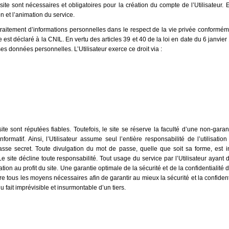
te sont nécessaires et obligatoires pour la création du compte de l’Utilisateur. E
ion et l’animation du service.
n traitement d’informations personnelles dans le respect de la vie privée conformém
ite est déclaré à la CNIL. En vertu des articles 39 et 40 de la loi en date du 6 janvier
ses données personnelles. L’Utilisateur exerce ce droit via :
te sont réputées fiables. Toutefois, le site se réserve la faculté d’une non-garan
formatif. Ainsi, l’Utilisateur assume seul l’entière responsabilité de l’utilisati
sse secret. Toute divulgation du mot de passe, quelle que soit sa forme, est int
. Le site décline toute responsabilité. Tout usage du service par l’Utilisateur ay
ion au profit du site. Une garantie optimale de la sécurité et de la confidentialit
vre tous les moyens nécessaires afin de garantir au mieux la sécurité et la confiden
fait imprévisible et insurmontable d’un tiers.