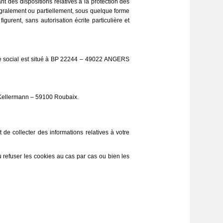
nt des dispositions relatives à la protection des
ntégralement ou partiellement, sous quelque forme
gurent, sans autorisation écrite particulière et
ge social est situé à BP 22244 – 49022 ANGERS
e Kellermann – 59100 Roubaix.
de collecter des informations relatives à votre
refuser les cookies au cas par cas ou bien les